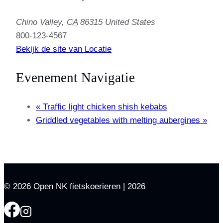
Chino Valley
,
CA
86315
United States
800-123-4567
Bekijk de site van Locatie
Evenement Navigatie
«
Traffic light chicken shish kebabs
Griddled vegetables with melting aubergines
»
© 2026 Open NK fietskoerieren | 2026