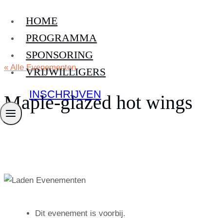
Doorgaan
HOME
naar
inhoud
PROGRAMMA
SPONSORING
« Alle Evenementen
VRIJWILLIGERS
INSCHRIJVEN
Maple-glazed hot wings
Dit evenement is voorbij.