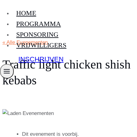
Doorgaan
HOME
naar
inhoud
PROGRAMMA
SPONSORING
« Alle Evenementen
VRIJWILLIGERS
INSCHRIJVEN
Traffic light chicken shish
kebabs
Dit evenement is voorbij.