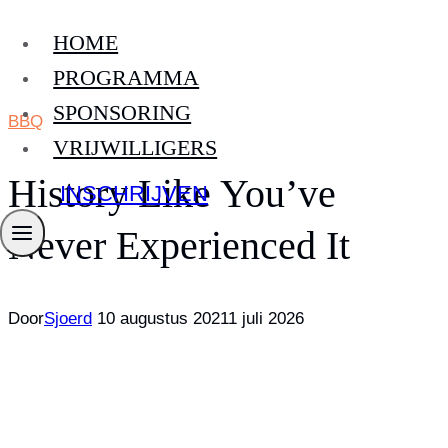
Doorgaan
HOME
naar
inhoud
PROGRAMMA
SPONSORING
BBQ
VRIJWILLIGERS
History Like You’ve
INSCHRIJVEN
Never Experienced It
Door
Sjoerd
10 augustus 2021
1 juli 2026