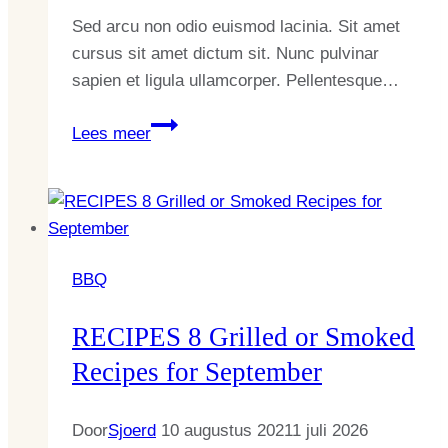
Sed arcu non odio euismod lacinia. Sit amet
cursus sit amet dictum sit. Nunc pulvinar
sapien et ligula ullamcorper. Pellentesque…
For
Lees meer
the
Best
July
Yet,
8
BBQ
Great
Recipes
RECIPES 8 Grilled or Smoked
for
Recipes for September
the
Grill
Door
Sjoerd
10 augustus 2021
1 juli 2026