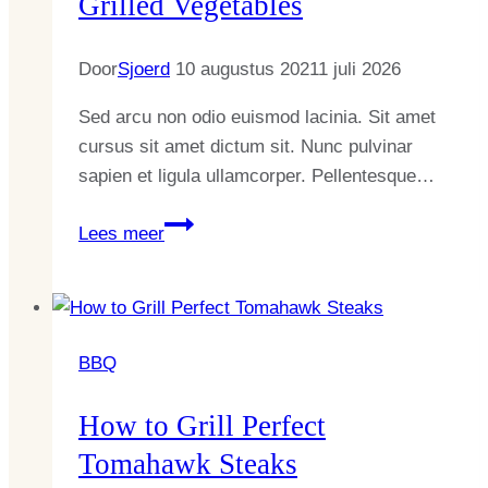
Grilled Vegetables
Door
Sjoerd
10 augustus 2021
1 juli 2026
Sed arcu non odio euismod lacinia. Sit amet
cursus sit amet dictum sit. Nunc pulvinar
sapien et ligula ullamcorper. Pellentesque…
The
Lees meer
Best
Knife
for
Perfect
BBQ
Grilled
Vegetables
How to Grill Perfect
Tomahawk Steaks