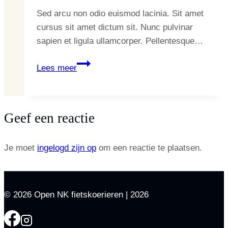
Sed arcu non odio euismod lacinia. Sit amet
cursus sit amet dictum sit. Nunc pulvinar
sapien et ligula ullamcorper. Pellentesque…
RECIPES
Lees meer
8
Grilled
or
Geef een reactie
Smoked
Recipes
for
Je moet
ingelogd zijn op
om een reactie te plaatsen.
September
© 2026 Open NK fietskoerieren | 2026