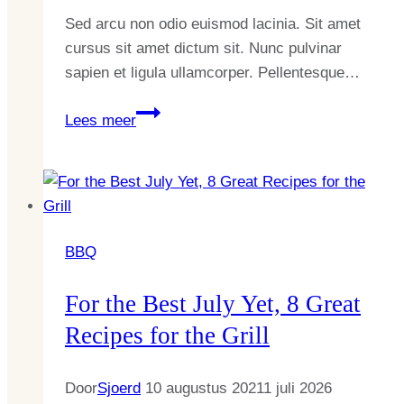
Sed arcu non odio euismod lacinia. Sit amet
cursus sit amet dictum sit. Nunc pulvinar
sapien et ligula ullamcorper. Pellentesque…
Our
Lees meer
Secrets
for
the
Best
Grilled
BBQ
Chicken
Thighs
For the Best July Yet, 8 Great
Recipes for the Grill
Door
Sjoerd
10 augustus 2021
1 juli 2026